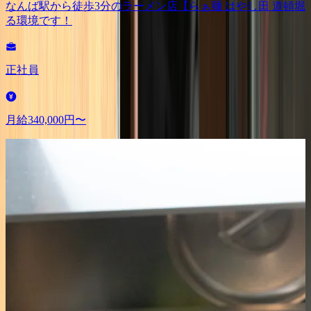
なんば駅から徒歩3分のラーメン店【らぁ麺 はやし田 道頓
る環境です！
正社員
月給
340,000円〜