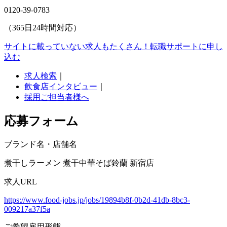
0120-39-0783
（365日24時間対応）
サイトに載っていない求人もたくさん！
転職サポートに申し
込む
求人検索
｜
飲食店インタビュー
｜
採用ご担当者様へ
応募フォーム
ブランド名・店舗名
煮干しラーメン 煮干中華そば鈴蘭 新宿店
求人URL
https://www.food-jobs.jp/jobs/19894b8f-0b2d-41db-8bc3-
009217a37f5a
ご希望雇用形態