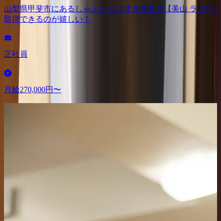
山梨県甲斐市にあるしゃぶしゃぶ/すき焼き店【美山 ラザウ
取得できるのが嬉しい！
正社員
月給
270,000円〜