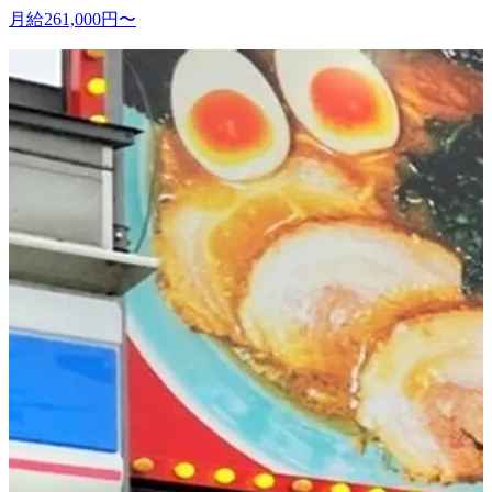
月給
261,000円〜