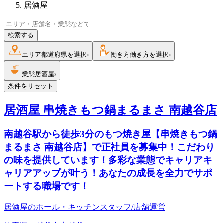
居酒屋
検索する
エリア
都道府県を選択
›
働き方
働き方を選択
›
業態
居酒屋
›
条件をリセット
居酒屋 串焼きもつ鍋まるまさ 南越谷店
南越谷駅から徒歩3分のもつ焼き屋【串焼きもつ鍋
まるまさ 南越谷店】で正社員を募集中！こだわり
の味を提供しています！多彩な業態でキャリアキ
ャリアアップが叶う！あなたの成長を全力でサポ
ートする職場です！
居酒屋のホール・キッチンスタッフ/店舗運営