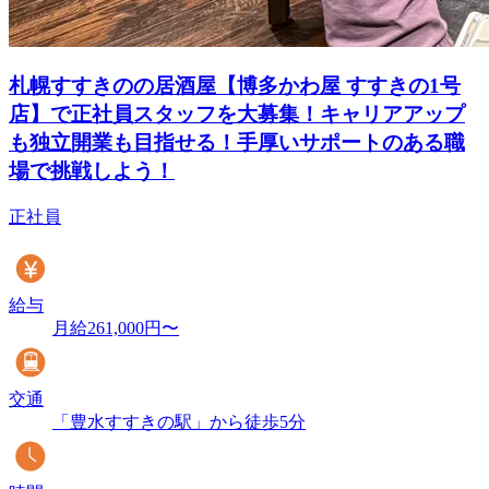
札幌すすきのの居酒屋【博多かわ屋 すすきの1号
店】で正社員スタッフを大募集！キャリアアップ
も独立開業も目指せる！手厚いサポートのある職
場で挑戦しよう！
正社員
給与
月給261,000円〜
交通
「豊水すすきの駅」から徒歩5分