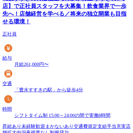
店】で正社員スタッフを大募集！飲食業界で一歩
先へ！店舗経営を学べる／将来の独立開業も目指
せる環境！
正社員
給与
月給261,000円〜
交通
「豊水すすきの駅」から徒歩4分
時間
シフトタイム制 15:00～24:00の間で実働8時間
昇給あり
未経験歓迎
まかないあり
交通費規定支給
手当充実
店
舗拡大中
深夜残業なし
制服貸与