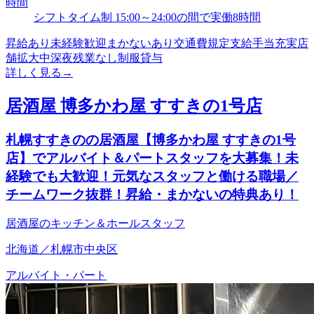
時間
シフトタイム制 15:00～24:00の間で実働8時間
昇給あり
未経験歓迎
まかないあり
交通費規定支給
手当充実
店
舗拡大中
深夜残業なし
制服貸与
詳しく見る
→
居酒屋 博多かわ屋 すすきの1号店
札幌すすきのの居酒屋【博多かわ屋 すすきの1号
店】でアルバイト＆パートスタッフを大募集！未
経験でも大歓迎！元気なスタッフと働ける職場／
チームワーク抜群！昇給・まかないの特典あり！
居酒屋のキッチン＆ホールスタッフ
北海道／札幌市中央区
アルバイト・パート