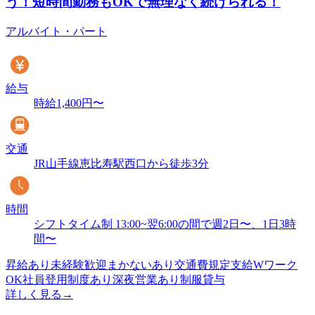
う！短時間勤務もOKで無理なく続けられる！
アルバイト・パート
給与
時給1,400円〜
交通
JR山手線恵比寿駅西口から徒歩3分
時間
シフトタイム制 13:00~翌6:00の間で週2日〜、1日3時
間〜
昇給あり
未経験歓迎
まかないあり
交通費規定支給
Wワーク
OK
社員登用制度あり
深夜営業あり
制服貸与
詳しく見る
→