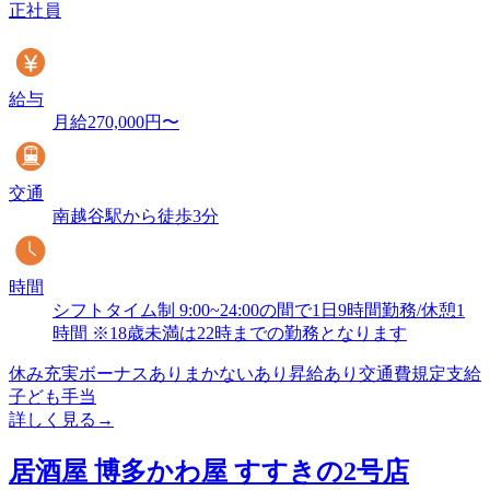
正社員
給与
月給270,000円〜
交通
南越谷駅から徒歩3分
時間
シフトタイム制 9:00~24:00の間で1日9時間勤務/休憩1
時間 ※18歳未満は22時までの勤務となります
休み充実
ボーナスあり
まかないあり
昇給あり
交通費規定支給
子ども手当
詳しく見る
→
居酒屋 博多かわ屋 すすきの2号店