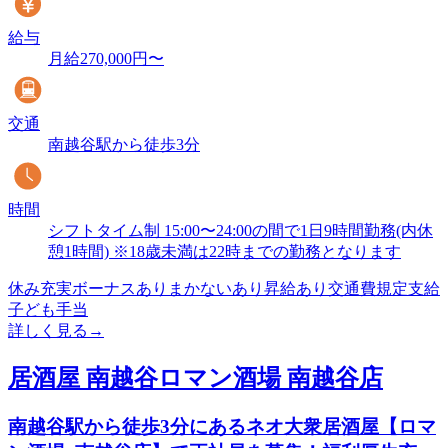
給与
月給270,000円〜
交通
南越谷駅から徒歩3分
時間
シフトタイム制 15:00〜24:00の間で1日9時間勤務(内休
憩1時間) ※18歳未満は22時までの勤務となります
休み充実
ボーナスあり
まかないあり
昇給あり
交通費規定支給
子ども手当
詳しく見る
→
居酒屋 南越谷ロマン酒場 南越谷店
南越谷駅から徒歩3分にあるネオ大衆居酒屋【ロマ