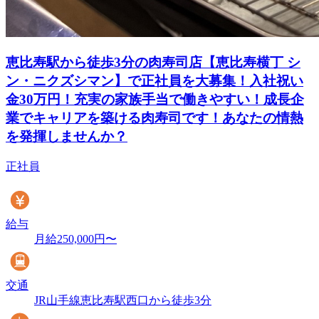
恵比寿駅から徒歩3分の肉寿司店【恵比寿横丁 シ
ン・ニクズシマン】で正社員を大募集！入社祝い
金30万円！充実の家族手当で働きやすい！成長企
業でキャリアを築ける肉寿司です！あなたの情熱
を発揮しませんか？
正社員
給与
月給250,000円〜
交通
JR山手線恵比寿駅西口から徒歩3分