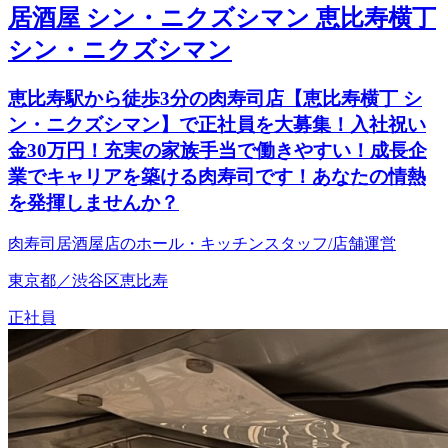
居酒屋 シン・ニクズシマン 恵比寿横丁
シン・ニクズシマン
恵比寿駅から徒歩3分の肉寿司店【恵比寿横丁 シ
ン・ニクズシマン】で正社員を大募集！入社祝い
金30万円！充実の家族手当で働きやすい！成長企
業でキャリアを築ける肉寿司です！あなたの情熱
を発揮しませんか？
肉寿司居酒屋店のホール・キッチンスタッフ/店舗運営
東京都／渋谷区恵比寿
正社員