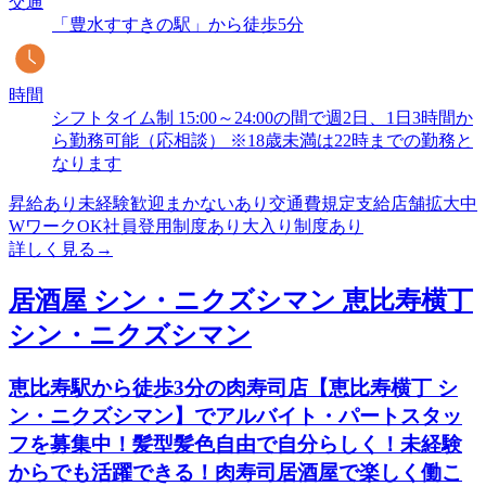
交通
「豊水すすきの駅」から徒歩5分
時間
シフトタイム制 15:00～24:00の間で週2日、1日3時間か
ら勤務可能（応相談） ※18歳未満は22時までの勤務と
なります
昇給あり
未経験歓迎
まかないあり
交通費規定支給
店舗拡大中
WワークOK
社員登用制度あり
大入り制度あり
詳しく見る
→
居酒屋 シン・ニクズシマン 恵比寿横丁
シン・ニクズシマン
恵比寿駅から徒歩3分の肉寿司店【恵比寿横丁 シ
ン・ニクズシマン】でアルバイト・パートスタッ
フを募集中！髪型髪色自由で自分らしく！未経験
からでも活躍できる！肉寿司居酒屋で楽しく働こ