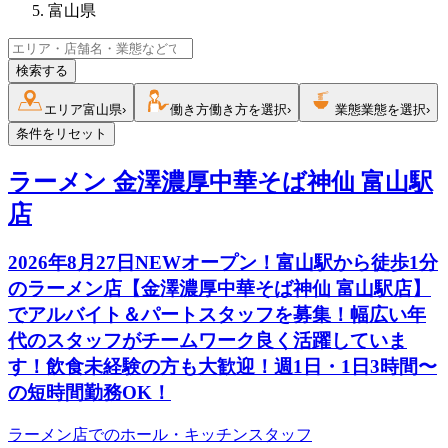
富山県
検索する
エリア
富山県
›
働き方
働き方を選択
›
業態
業態を選択
›
条件をリセット
ラーメン 金澤濃厚中華そば神仙 富山駅
店
2026年8月27日NEWオープン！富山駅から徒歩1分
のラーメン店【金澤濃厚中華そば神仙 富山駅店】
でアルバイト＆パートスタッフを募集！幅広い年
代のスタッフがチームワーク良く活躍していま
す！飲食未経験の方も大歓迎！週1日・1日3時間〜
の短時間勤務OK！
ラーメン店でのホール・キッチンスタッフ